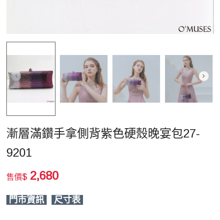
漸層滿鑽手拿側背紫色硬殼晚宴包27-
9201
2,680
$
售價
門市資訊
尺寸表