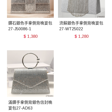
鑽石銀色手拿側背晚宴包
流蘇銀色手拿側背晚宴包
27-J50086-1
27-WT25022
$
1,380
$
1,280
滿鑽手拿側背銀色信封晚
宴包27-AD63