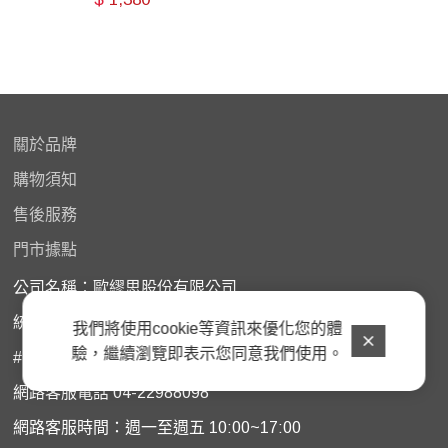
關於品牌
購物
須知
售後服務
門市據點
公司名稱：歐繆思股份有限公司
統一編號：45882963
我們將使用cookie等資訊來優化您的體
驗，繼續瀏覽即表示您同意我們使用。
# 門市購買商品如需諮詢服務﹐請洽原購買門市
網路客服電話 04-22988098
網路客服時間：週一至週五 10:00~17:00