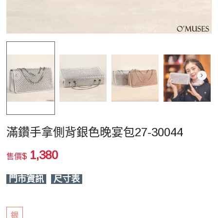
滿鑽手拿側背銀色晚宴包27-30044
1,380
$
售價
門市資訊
尺寸表
銀