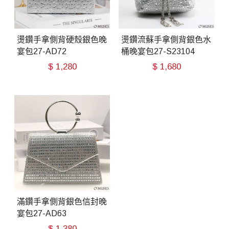
燙鑽手拿側背硬殼銀色晚
燙鑽流蘇手拿側背銀色水
宴包27-AD72
桶晚宴包27-S23104
$
1,280
$
1,680
滿鑽手拿側背銀色信封晚
宴包27-AD63
$
1,380