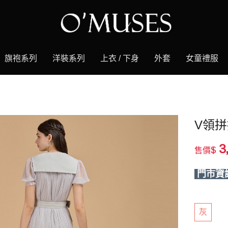
旗袍系列
洋裝系列
上衣 / 下身
外套
女童禮服
V領拼
3
$
售價
門市資
灰