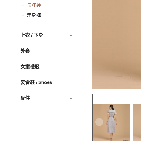
長洋裝
連身褲
上衣 / 下身
外套
女童禮服
宴會鞋 / Shoes
配件