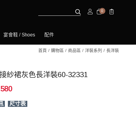
0
宴會鞋 / Shoes
配件
首頁
購物區
商品區
洋裝系列
長洋裝
接紗裙灰色長洋裝60-32331
,580
訊
尺寸表