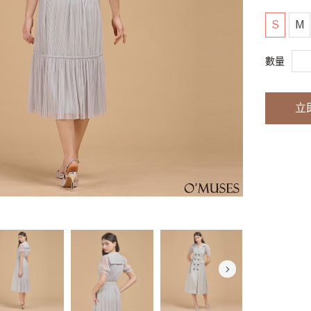
S
M
數量
立