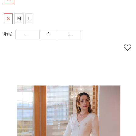
S
M
L
數量