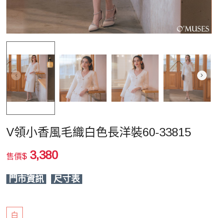
V領小香風毛織白色長洋裝60-33815
3,380
$
售價
門市資訊
尺寸表
白