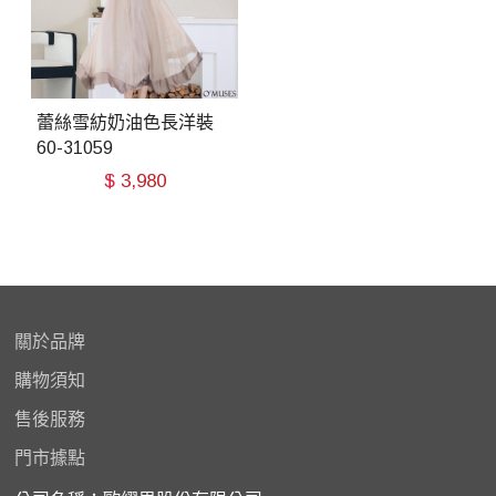
蕾絲雪紡奶油色長洋裝
60-31059
$
3,980
關於品牌
購物
須知
售後服務
門市據點