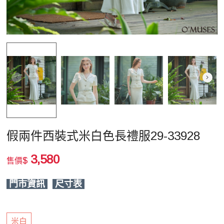
假兩件西裝式米白色長禮服29-33928
3,580
$
售價
門市資訊
尺寸表
米白