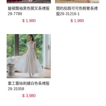
皺褶飄袖黑色開叉長禮服
簡約削肩可可色輕奢長禮
29-7789
服29-31216-1
$
1,980
$
1,980
重工蕾絲刺繡白色長禮服
29-31058
$
3,980