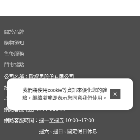
關於品牌
購物
須知
售後服務
門市據點
公司名稱：歐繆思股份有限公司
統一編號：45882963
我們將使用cookie等資訊來優化您的體
驗，繼續瀏覽即表示您同意我們使用。
# 門市購買商品如需諮詢服務﹐請洽原購買門市
網路客服電話 04-22988098
網路客服時間：週一至週五 10:00~17:00
週六
週日
國定假日休息
、
、