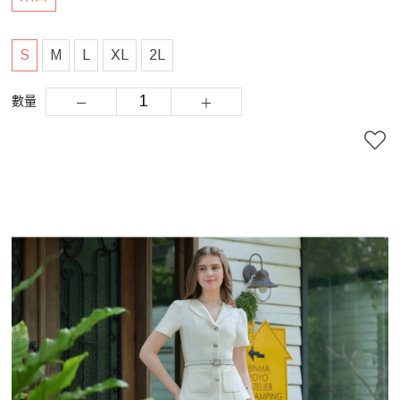
S
M
L
XL
2L
數量