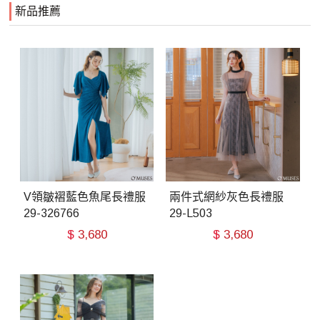
新品推薦
V領皺褶藍色魚尾長禮服
兩件式網紗灰色長禮服
29-326766
29-L503
$
3,680
$
3,680