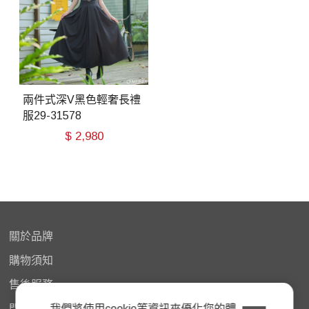
兩件式深V黑色輕奢長禮
服29-31578
$
2,980
關於品牌
購物
須知
售後服務
我們將使用cookie等資訊來優化您的體
門市據點