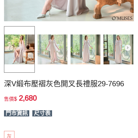
深V緞布壓褶灰色開叉長禮服29-7696
2,680
$
售價
門市資訊
尺寸表
灰