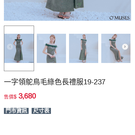
一字領鴕鳥毛綠色長禮服19-237
3,680
$
售價
門市資訊
尺寸表