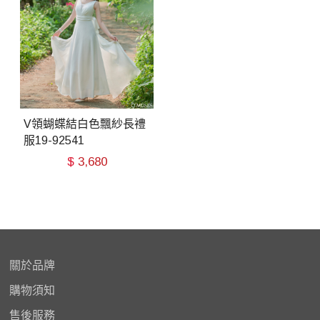
V領蝴蝶結白色飄紗長禮
服19-92541
$
3,680
關於品牌
購物
須知
售後服務