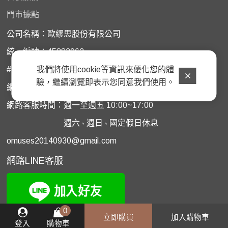
門市據點
公司名稱：歐繆思股份有限公司
統一編號：45882963
我們將使用cookie等資訊來優化您的體
# 門市購買商品如需諮詢服務﹐請洽原購買門市
驗，繼續瀏覽即表示您同意我們使用。
網路客服電話 04-22988098
網路客服時間：週一至週五 10:00~17:00
週六
週日
國定假日休息
、
、
omuses20140930@gmail.com
網路LINE
客服
0
立即購買
加入購物車
登入
購物車