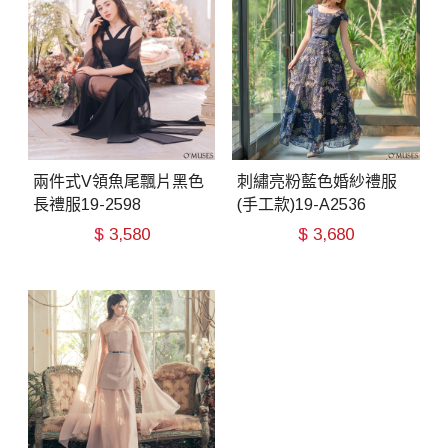
兩件式V領魚尾飄片黑色
刺繡亮粉藍色婚紗禮服
長禮服19-2598
(手工款)19-A2536
$
3,580
$
3,680