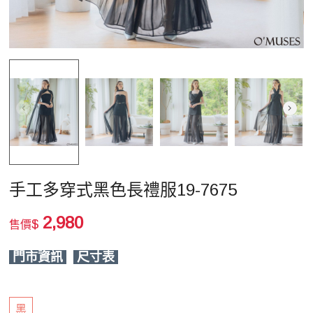
手工多穿式黑色長禮服19-7675
2,980
$
售價
門市資訊
尺寸表
黑