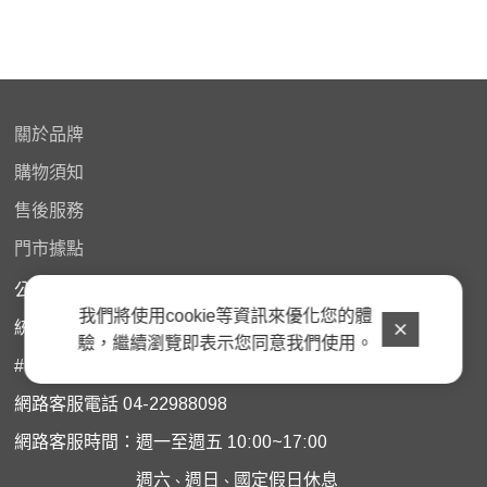
關於品牌
購物
須知
售後服務
門市據點
公司名稱：歐繆思股份有限公司
我們將使用cookie等資訊來優化您的體
統一編號：45882963
驗，繼續瀏覽即表示您同意我們使用。
# 門市購買商品如需諮詢服務﹐請洽原購買門市
網路客服電話 04-22988098
網路客服時間：週一至週五 10:00~17:00
週六
週日
國定假日休息
、
、