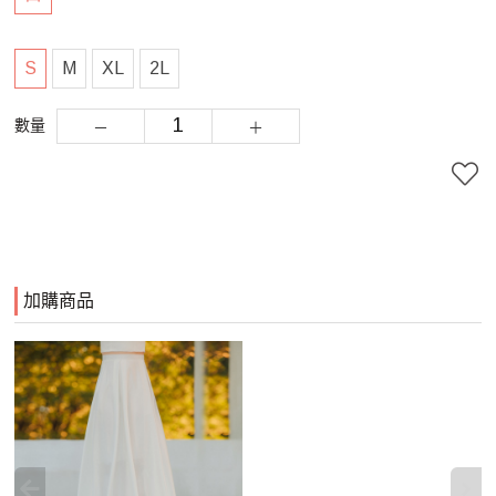
S
M
XL
2L
數量
加購商品