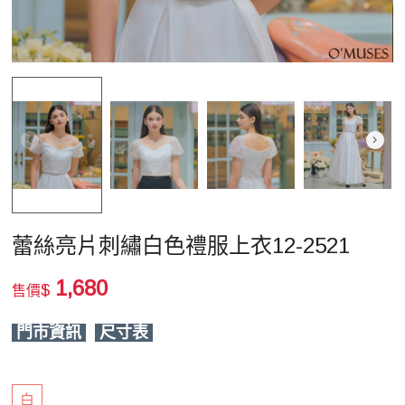
蕾絲亮片刺繡白色禮服上衣12-2521
1,680
$
售價
門市資訊
尺寸表
白