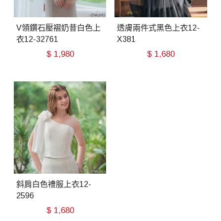
V領鑽石壓褶奶昔白色上
透膚兩件式黑色上衣12-
衣12-32761
X381
$
1,980
$
1,680
斜肩白色禮服上衣12-
2596
$
1,680