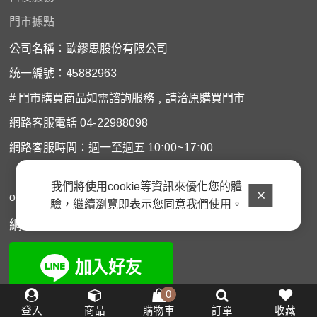
門市據點
公司名稱：歐繆思股份有限公司
統一編號：45882963
# 門市購買商品如需諮詢服務﹐請洽原購買門市
網路客服電話 04-22988098
網路客服時間：週一至週五 10:00~17:00
週六
週日
國定假日休息
、
、
我們將使用cookie等資訊來優化您的體
omuses20140930@gmail.com
驗，繼續瀏覽即表示您同意我們使用。
網路LINE
客服
0
登入
商品
購物車
訂單
收藏