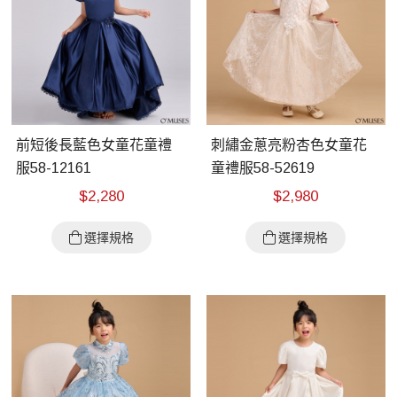
前短後長藍色女童花童禮
刺繡金蔥亮粉杏色女童花
服58-12161
童禮服58-52619
$
2,280
$
2,980
選擇規格
選擇規格