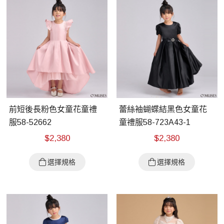
前短後長粉色女童花童禮
蕾絲袖蝴蝶結黑色女童花
服58-52662
童禮服58-723A43-1
$
2,380
$
2,380
選擇規格
選擇規格