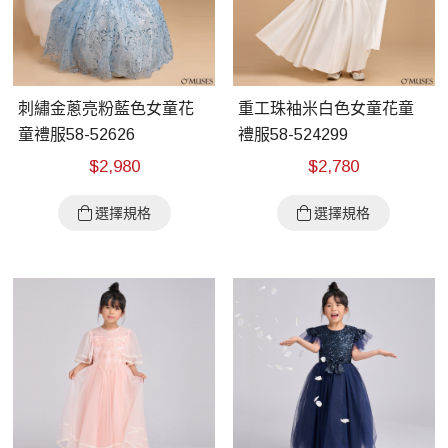
刺繡金蔥亮粉藍色女童花
重工珠袖米白色女童花童
童禮服58-52626
禮服58-524299
$
2,980
$
2,780
選擇規格
選擇規格