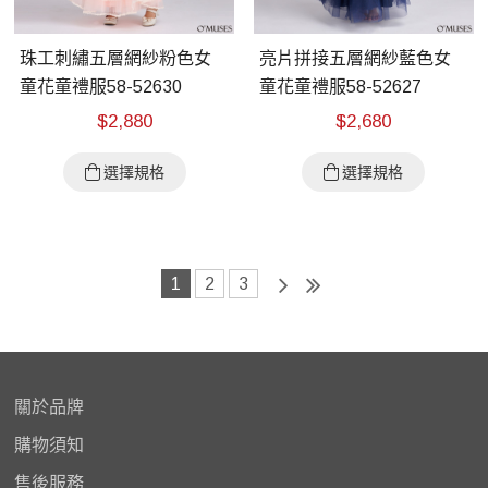
珠工刺繡五層網紗粉色女
亮片拼接五層網紗藍色女
童花童禮服58-52630
童花童禮服58-52627
$
2,880
$
2,680
選擇規格
選擇規格
1
2
3
關於品牌
購物
須知
售後服務